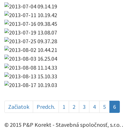
Začiatok
Predch.
1
2
3
4
5
6
© 2015 P&P Korekt - Stavebná spoločnosť, s.r.o. .